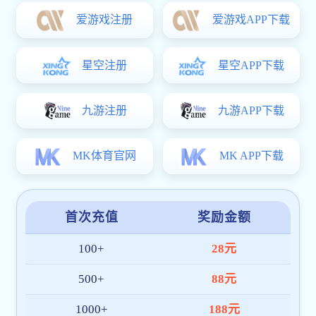
5. 用户权利
您可随时查看、修改、删除自己的信息，或撤销定位、
通知等授权，也可申请注销账号以终止服务。
6. 联系我们
若您在使用过程中有隐私相关疑问或建议，请通过
support@twginteractive.com 与我们取得联系，我们会
尽快处理。
荣誉与奖项
贝博官网首页 致力于为用户提供优质的体育赛事服务，平台