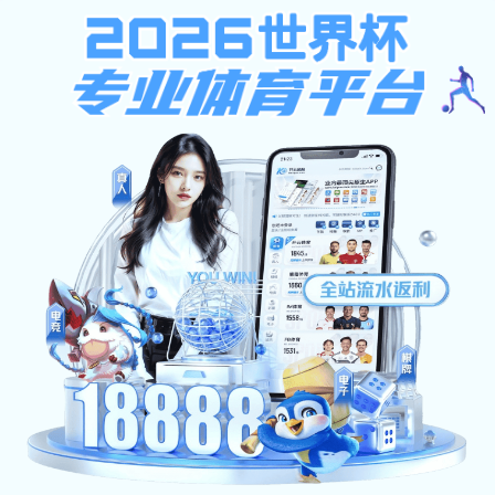
注册入口
隐私政策说明
1. 引言与声明
本平台致力于打造一个值得信赖的贝博官网首页赛事直
播空间，我们重视用户信息的保密与使用安全。使用服
务即代表您已了解并接受本政策的所有内容。
2. 我们收集的信息