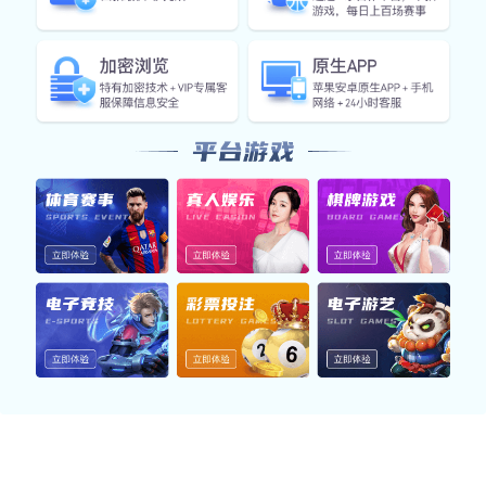
同时，还有部分老将因为年龄增长和状态下滑被迫离
开，这对于球队来说也是一种战略性选择。通过换
血，让年轻化成为趋势，不仅能够提升球队活力，还
能为未来的发展储备潜力股。
此外，这些离队球员中还有几位曾经在关键时刻为球
队立下赫赫战功的人，他们的离去意味着曼联需要填
补这些空缺，在短时间内找到合适的人选来维持球队
竞争力。
3、巴萨与拉什福德关系
关于拉什福德与巴萨之间的传闻早已流传甚广，但根
据最新消息显示，巴萨并无意买断这位英格兰国脚。
尽管拉什福德拥有出色的个人能力和相当高的市场价