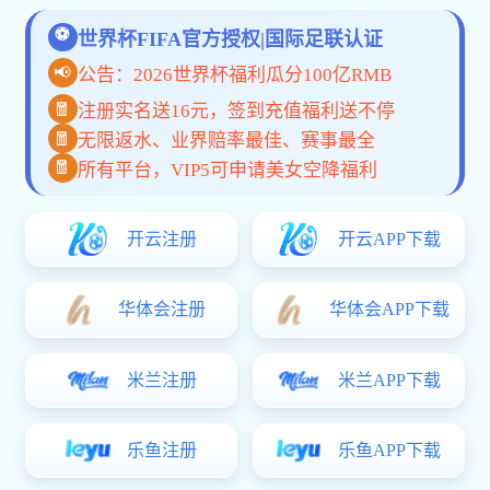
手机App
网页版
曼联夏季大清洗13名球员面临离队
巴萨无意买断拉什福德
2026-06-06 02:56
53 次阅读
首页
/
体育焦点
在2023年夏季转会窗口，曼联俱乐部面临一次大规模