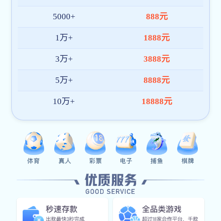
疫情之后，各大俱乐部普遍面临经济压力，曼联也不
例外。通过出售部分球员，俱乐部可以减轻薪资支
出，从而腾出资金用于引进更具实力的新援。
这场“清洗”不仅涉及球员数量庞大，而且还涵盖了多
个位置，包括后防线、 midfield 甚至前锋线等关键区
域。这样的调整意味着曼联将迎来一个全新的面貌，
也为未来的发展奠定基础。
2、离队球员名单分析
据悉，此次被列入离队名单的13名球员中，有些是长
期未能找到比赛节奏的边缘球员，而另一些则是在过
去一段时间内表现不佳的主力选手。例如，一些年轻
球员由于缺乏比赛经验，被认为需要在其他地方寻找
机会以锻炼自己。