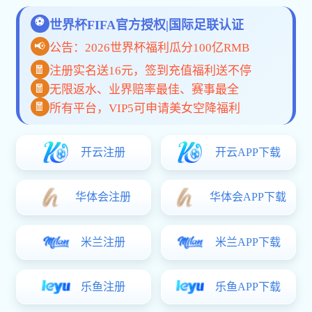
手机App
网页版
媒体人分析快手获得CBA直播权的
重要性及国家队成绩对联赛和球员
的影响
2026-06-01 14:02
57 次阅读
首页
/
体育焦点