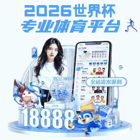
注册入口
贝博官网首页
APP与网页版入
口｜畅享全球体育赛事与数据
服务
欢迎访问
贝博官网首页
，提供全面覆盖足球、
篮球、电竞等项目的赛事资讯与数据内容， 支
持
APP下载
与
网页使用
，每日同步更新千场比
赛，聚焦热门体育内容， 助您轻松获取赛事动
态，掌握比赛节奏。