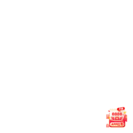
来看，这些技术都有可能改变人们观看体育赛事的方
法，使得观看过程更加个性化、有趣化。
总之，各大媒体平台需共同努力，为中国篮球创造更
好的生态环境，以期实现共赢局面。而这其中，不仅
需要政策支持，还需要全社会共同参与，实现资源共
享，共同推动我国体育事业的发展.
总结：
综上所述，快手获得CBA直播权具有深远意义，它不
仅为扩大联盟知名度开辟了新途径，同时也促进了国
民对篮球运动认知与热爱的提升。而国家队成绩则如
同风向标，对整个联赛及其背后的产业链产生显著影
响。因此，各方需携手共进，把握机遇，以期实现中
国篮球事业持续健康发展。