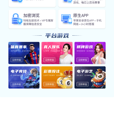
作为历史上最伟大的足球运动员之一，他在职业生涯
中五次实现单赛季多次获10分，这一成就至今无人能
及。相比之下，虽然亚马尔刚刚崭露头角，但他的潜
力却引人瞩目。
两者之间最大的不同在于经验和成熟度。梅西在职业
生涯初期便已显露出超凡天赋，而亚马尔目前仍处于
成长阶段。然而，从技术特点来看，两者有许多相似
之处，例如灵活性、速度以及对比赛局势的判断力，
这些都使他们能够创造出精彩绝伦的进攻机会。
此外，梅西所经历的大场面赛事，对比于亚马尔目前
所参与的一些比赛，其压力和挑战程度不可同日而
语。因此，我们可以期待，一旦亚马尔积累更多大赛
经验，他将能够如同梅西一般，在更高层次上发挥自