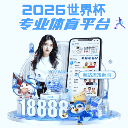
注册入口
贝博官网首页
APP与网页版入
口｜畅享全球体育赛事与数据
服务
欢迎访问
贝博官网首页
，提供全面覆盖足球、
篮球、电竞等项目的赛事资讯与数据内容， 支
持
APP下载
与
网页使用
，每日同步更新千场比
赛，聚焦热门体育内容， 助您轻松获取赛事动
态，掌握比赛节奏。