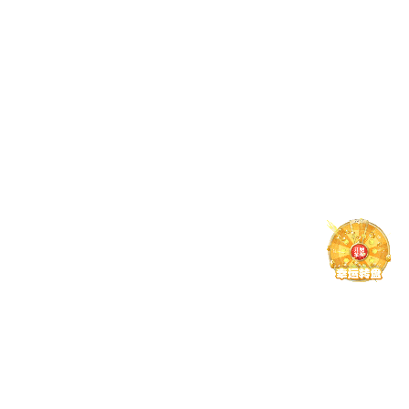
此外，与过去相比，目前联赛对新兴球员给予了更多
机会。在这样的环境中，每个有潜力的小将都有可能
脱颖而出并取得骄人的成绩。因此，我们可以预见，
将来还有更多类似于亚马尔这样的球员将在这个舞台
上绽放光彩。
4、未来展望与期待
随着亚马尔达成如此重要的里程碑，人们对于他的未
来充满期待。他是否能够继续保持这种优异状态，并
进一步提升自己的竞技水平，将成为大家关注的话
题。同时，对巴萨来说，如何合理利用这位年轻才俊
也是一个重要课题。
我们可以预测，如果能够持续稳定地发挥，自信心增