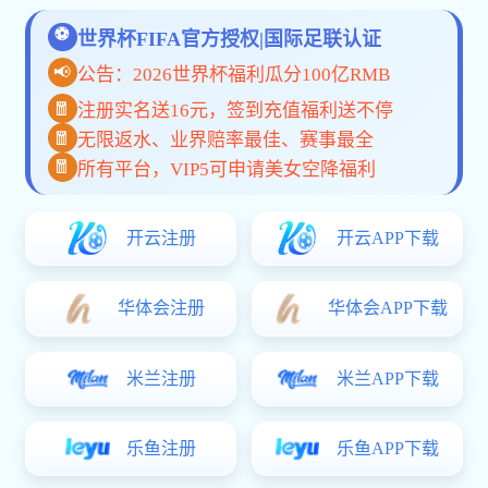
手机App
网页版
亚马尔成为第六位单赛季西甲多次
获10分球员梅西曾五次做到
2026-05-26 13:58
47 次阅读
首页
/
体育焦点
在2023赛季的西甲联赛中，西班牙足球界迎来了一个