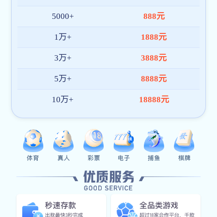
提升自身能力，为球队贡献着力量。
在比赛过程中，亚马尔展现出了极强的适应能力和竞
争意识。无论是在主场还是客场，他都能保持高水平
的发挥，这对于一名年轻球员而言尤为难得。此外，
他也逐渐成为队友们信赖的对象，在关键时刻总能挺
身而出，这种领导力使他在球队中的地位愈发稳固。
值得注意的是，亚马尔在训练中的刻苦态度同样值得
称道。他不断寻求教练团队和经验丰富球员的指导，
通过不断学习和实践来提升自我。这种积极向上的精
神，不仅激励着自己，也感染了周围的人，使得整个
团队更加团结一致。
2、与梅西成就对比
提到亚马尔，就不得不提到梅西这位传奇巨星。梅西